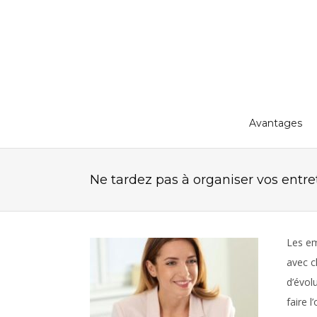
Avantages
Ne tardez pas à organiser vos entret
Les em
avec c
d’évol
faire l