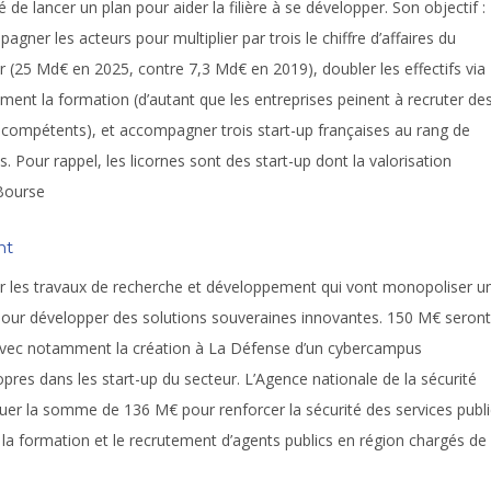
é de lancer un plan pour aider la filière à se développer. Son objectif :
agner les acteurs pour multiplier par trois le chiffre d’affaires du
r (25 Md€ en 2025, contre 7,3 Md€ en 2019), doubler les effectifs via
ent la formation (d’autant que les entreprises peinent à recruter de
s compétents), et accompagner trois start-up françaises au rang de
es. Pour rappel, les licornes sont des start-up dont la valorisation
Bourse
nt
sur les travaux de recherche et développement qui vont monopoliser u
 pour développer des solutions souveraines innovantes. 150 M€ seront
 avec notamment la création à La Défense d’un cybercampus
pres dans les start-up du secteur. L’Agence nationale de la sécurité
buer la somme de 136 M€ pour renforcer la sécurité des services publi
e la formation et le recrutement d’agents publics en région chargés de