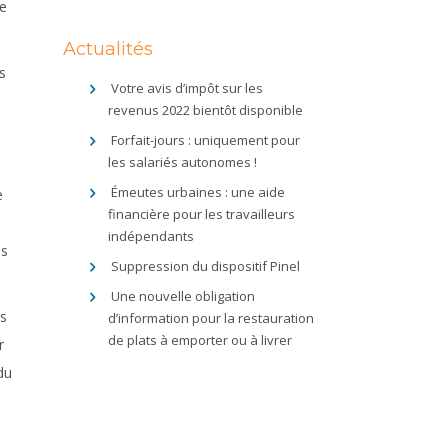
se
Actualités
s
Votre avis d’impôt sur les
revenus 2022 bientôt disponible
Forfait-jours : uniquement pour
les salariés autonomes !
Émeutes urbaines : une aide
e
financière pour les travailleurs
indépendants
as
Suppression du dispositif Pinel
Une nouvelle obligation
es
d’information pour la restauration
de plats à emporter ou à livrer
r
du