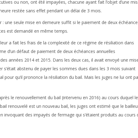
utives ou non, ont été impayées, chacune ayant fait l’objet d’une mi
eure restée sans effet pendant un délai de 3 mois.
 :
une seule mise en demeure suffit si le paiement de deux échéance
ctes est demandé en même temps.
leur a fait les frais de la complexité de ce régime de résiliation dans
victime d’un défaut de paiement de deux échéances annuelles
 des années 2014 et 2015. Dans les deux cas, il avait envoyé une mis
ier s’était abstenu de payer les sommes dues dans les 3 mois suivant
nal pour qu’il prononce la résiliation du bail. Mais les juges ne lui ont p
après le renouvellement du bail (intervenu en 2016) au cours duquel l
bail renouvelé est un nouveau bail, les juges ont estimé que le bailleu
 en invoquant des impayés de fermage qui s’étaient produits au cours 