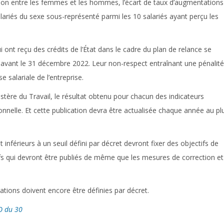
ion entre les femmes et les hommes, l’écart de taux d’augmentations
alariés du sexe sous-représenté parmi les 10 salariés ayant perçu les
ui ont reçu des crédits de l’État dans le cadre du plan de relance se
r avant le 31 décembre 2022. Leur non-respect entraînant une pénalité
 salariale de l’entreprise.
inistère du Travail, le résultat obtenu pour chacun des indicateurs
ionnelle. Et cette publication devra être actualisée chaque année au pl
 inférieurs à un seuil défini par décret devront fixer des objectifs de
fs qui devront être publiés de même que les mesures de correction et
ations doivent encore être définies par décret.
O du 30