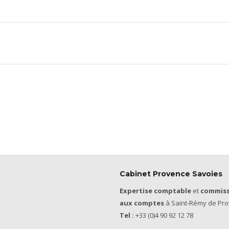
Cabinet Provence Savoies
Expertise comptable
et
commiss
aux comptes
à Saint-Rémy de Pro
Tel :
+33 (0)4 90 92 12 78