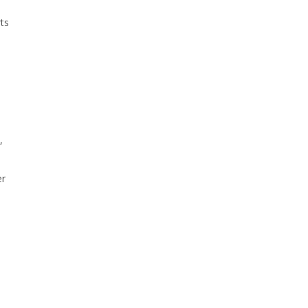
ts
,
er