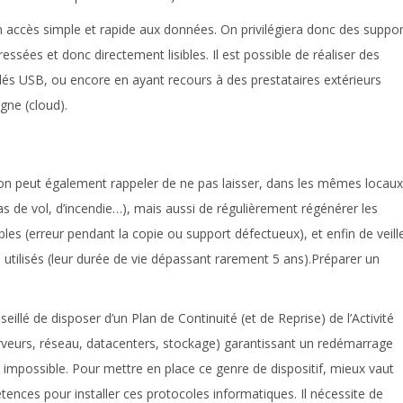
n accès simple et rapide aux données. On privilégiera donc des suppor
ssées et donc directement lisibles. Il est possible de réaliser des
lés USB, ou encore en ayant recours à des prestataires extérieurs
gne (cloud).
 on peut également rappeler de ne pas laisser, dans les mêmes locaux
as de vol, d’incendie…), mais aussi de régulièrement régénérer les
sibles (erreur pendant la copie ou support défectueux), et enfin de veill
utilisés (leur durée de vie dépassant rarement 5 ans).Préparer un
nseillé de disposer d’un Plan de Continuité (et de Reprise) de l’Activité
rveurs, réseau, datacenters, stockage) garantissant un redémarrage
it impossible. Pour mettre en place ce genre de dispositif, mieux vaut
ences pour installer ces protocoles informatiques. Il nécessite de