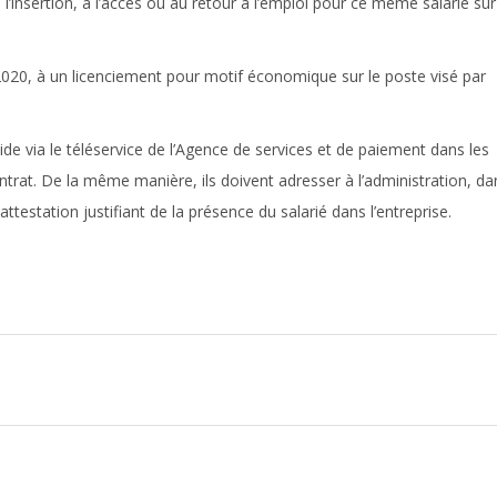
à l’insertion, à l’accès ou au retour à l’emploi pour ce même salarié sur
2020, à un licenciement pour motif économique sur le poste visé par
e via le téléservice de l’Agence de services et de paiement dans les
ntrat. De la même manière, ils doivent adresser à l’administration, da
ttestation justifiant de la présence du salarié dans l’entreprise.