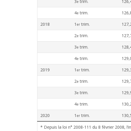
3
trim.
126,
e
4
trim.
126,
e
2018
1
trim.
127,
er
2
trim.
127,
e
3
trim.
128,
e
4
trim.
129,
e
2019
1
trim.
129,
er
2
trim.
129,
e
3
trim.
129,
e
4
trim.
130,
e
2020
1
trim.
130,
er
* Depuis la loi n° 2008-111 du 8 février 2008, l