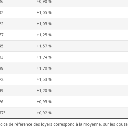
46
+0,90 %
82
+1,05 %
22
+1,05 %
77
+1,25 %
45
+1,57 %
03
+1,74 %
38
+1,70 %
72
+1,53 %
99
+1,20 %
26
+0,95 %
57*
+0,92 %
’indice de référence des loyers correspond à la moyenne, sur les douze