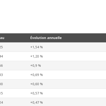
eau
Évolution annuelle
25
+1,54 %
44
+1,20 %
66
+0,9 %
83
+0,69 %
00
+0,60 %
15
+0,57 %
24
+0,47 %