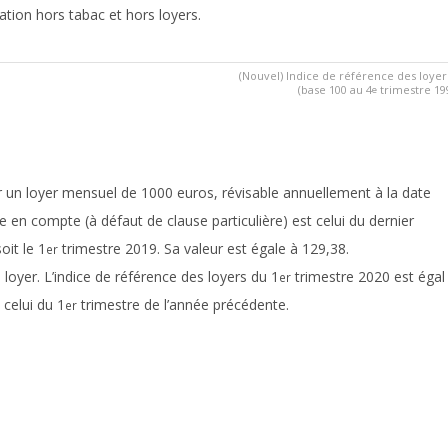
ation hors tabac et hors loyers.
(Nouvel) Indice de référence des loyer
(base 100 au 4
trimestre 19
e
our un loyer mensuel de 1000 euros, révisable annuellement à la date
e en compte (à défaut de clause particulière) est celui du dernier
oit le 1
trimestre 2019. Sa valeur est égale à 129,38.
er
u loyer. L’indice de référence des loyers du 1
trimestre 2020 est égal
er
 celui du 1
trimestre de l’année précédente.
er