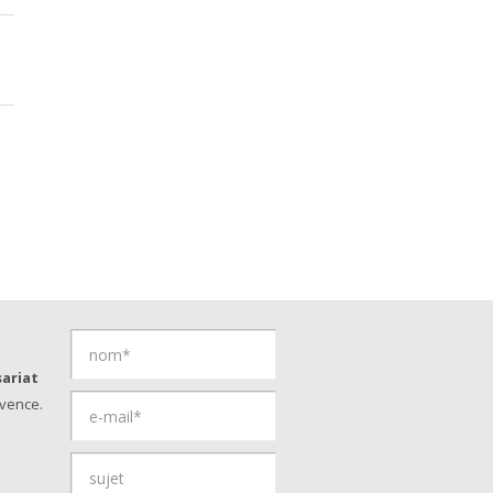
ariat
vence.