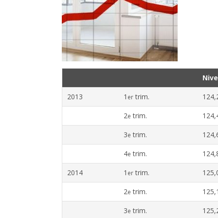
Niv
2013
1
trim.
124,
er
2
trim.
124,
e
3
trim.
124,
e
4
trim.
124,
e
2014
1
trim.
125,
er
2
trim.
125,
e
3
trim.
125,
e