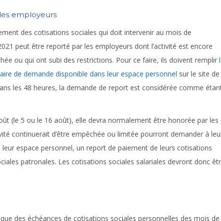
les employeurs
ement des cotisations sociales qui doit intervenir au mois de
t 2021 peut être reporté par les employeurs dont l’activité est encore
ée ou qui ont subi des restrictions. Pour ce faire, ils doivent remplir
aire de demande disponible dans leur espace personnel
sur le site de
 dans les 48 heures, la demande de report est considérée comme étan
ût (le 5 ou le 16 août), elle devra normalement être honorée par les
vité continuerait d’être empêchée ou limitée pourront demander à leu
s leur espace personnel, un report de paiement de leurs cotisations
ciales patronales. Les cotisations sociales salariales devront donc êt
e des échéances de cotisations sociales personnelles des mois de