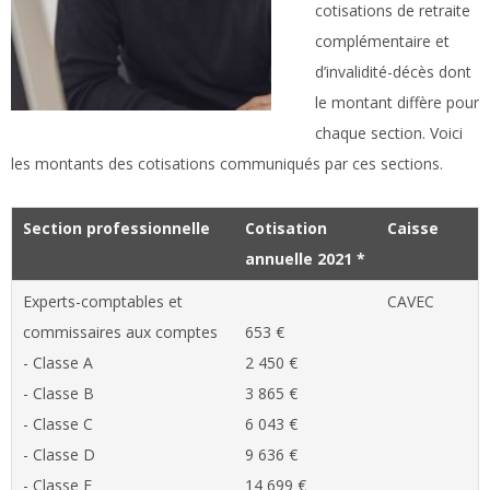
cotisations de retraite
complémentaire et
d’invalidité-décès dont
le montant diffère pour
chaque section. Voici
les montants des cotisations communiqués par ces sections.
Section professionnelle
Cotisation
Caisse
annuelle 2021 *
Experts-comptables et
CAVEC
commissaires aux comptes
653 €
- Classe A
2 450 €
- Classe B
3 865 €
- Classe C
6 043 €
- Classe D
9 636 €
- Classe E
14 699 €