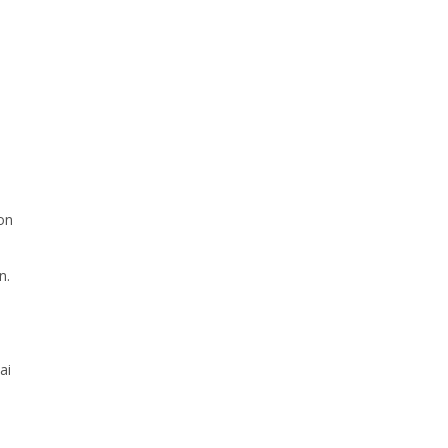
ion
s
n.
ai