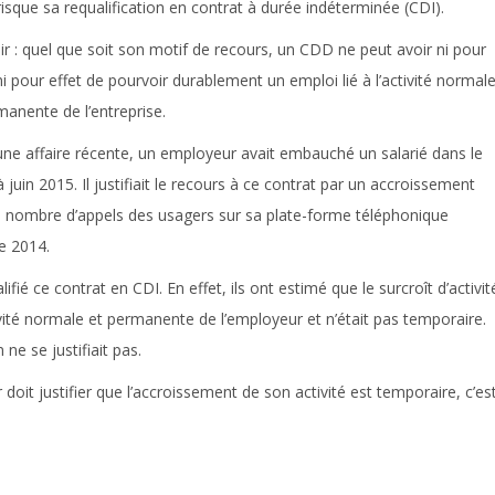
risque sa requalification en contrat à durée indéterminée (CDI).
r :
quel que soit son motif de recours, un CDD ne peut avoir ni pour
ni pour effet de pourvoir durablement un emploi lié à l’activité normal
manente de l’entreprise.
ne affaire récente, un employeur avait embauché un salarié dans le
juin 2015. Il justifiait le recours à ce contrat par un accroissement
du nombre d’appels des usagers sur sa plate-forme téléphonique
e 2014.
fié ce contrat en CDI. En effet, ils ont estimé que le surcroît d’activit
ctivité normale et permanente de l’employeur et n’était pas temporaire.
ne se justifiait pas.
oit justifier que l’accroissement de son activité est temporaire, c’es