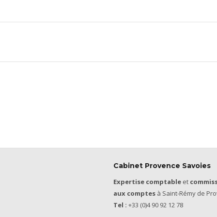
Cabinet Provence Savoies
Expertise comptable
et
commiss
aux comptes
à Saint-Rémy de Pro
Tel :
+33 (0)4 90 92 12 78