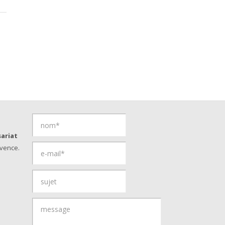
ariat
vence.